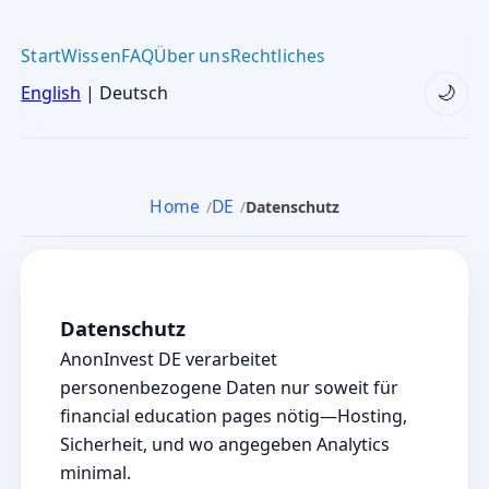
Start
Wissen
FAQ
Über uns
Rechtliches
English
| Deutsch
🌙
Home
DE
Datenschutz
Datenschutz
AnonInvest DE verarbeitet
personenbezogene Daten nur soweit für
financial education pages nötig—Hosting,
Sicherheit, und wo angegeben Analytics
minimal.